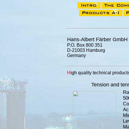
Hans-Albert Färber GmbH
P.O. Box 800 351
D-21003 Hamburg
Germany
H
igh quality technical produc
Tension and ten
Ra
50
Co
Ac
Mi
Le
Mat