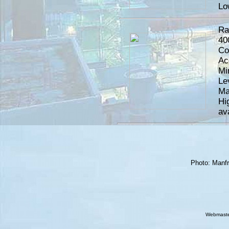
Lo
Ra
40
Co
Ac
Mi
Le
Ma
Hi
av
Photo: Manf
Webmast